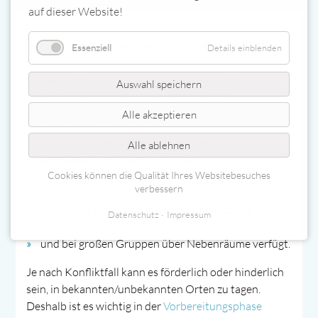
auf dieser Website!
Eine Mediation ist nicht an einen bestimmten Ort
Essenziell
Details einblenden
gebunden. Der konkrete Raum wird mit dem
Auftraggeber bzw. der Auftraggeberin vorher
Auswahl speichern
besprochen. Hilfreich ist es, wenn der Ort
Alle akzeptieren
über Tageslicht verfügt,
über ausreichend Wandfläche oder Stellfläche zur
Alle ablehnen
Befestigung von Flipcharts & Co,
ausreichend Platz für alle Konfliktpartner:innen
Cookies können die Qualität Ihres Websitebesuches
verbessern
hat,
den vertraulichen Rahmen und ungestörtes
Datenschutz
Impressum
Arbeiten bietet
und bei großen Gruppen über Nebenräume verfügt.
Je nach Konfliktfall kann es förderlich oder hinderlich
sein, in bekannten/unbekannten Orten zu tagen.
Deshalb ist es wichtig in der
Vorbereitungsphase