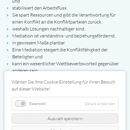
und
stabilisiert den Arbeitsfluss.
Sie spart Ressourcen und gibt die Verantwortung für
einen Konflikt an die Konfliktparteien zurück,
weshalb Lösungen nachhaltiger sind.
Mediation ist verständnis- und beziehungsfördernd,
in gewissem Maße planbar.
Eine Mediation steigert die Konfliktfähigkeit der
Beteiligten und
kann ein wesentlicher Wettbewerbsvorteil gegenüber
anderen sein.
Eine Mediation kann in der Regel nach wenigen Tagen
Wählen Sie Ihre Cookie-Einstellung für Ihren Besuch
beginnen.
auf dieser Website!
Im Vergleich mit einer gerichtlichen
Auseinandersetzung ist sie kurz und
Essenziell
Details einblenden
kostengünstig.
Die von den Konfliktpartner:innen selbst entwickelten
Auswahl speichern
Lösungen sind nachhaltige Lösungen, weil sie von ihnen
als "gerecht" empfunden werden.