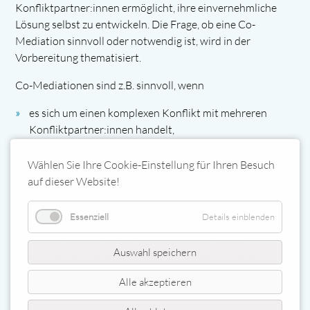
Konfliktpartner:innen ermöglicht, ihre einvernehmliche
Lösung selbst zu entwickeln. Die Frage, ob eine Co-
Mediation sinnvoll oder notwendig ist, wird in der
Vorbereitung thematisiert.
Co-Mediationen sind z.B. sinnvoll, wenn
es sich um einen komplexen Konflikt mit mehreren
Konfliktpartner:innen handelt,
es sich um einen hocheskalierten Konflikt handelt,
mehrere kulturelle Aspekte eine Rolle spielen können,
Wählen Sie Ihre Cookie-Einstellung für Ihren Besuch
die Parteien das wünschen.
auf dieser Website!
Als Mediator:in suche ich für den jeweiligen Konflikt eine
Essenziell
Details einblenden
Co-Mediationspartner:innen. Auch mit der Wahl von Co-
Personen müssen sich die Konfliktpartner:innen
Auswahl speichern
einverstanden erklären. Sollten Vorbehalte vorliegen,
werden diese besprochen.
Alle akzeptieren