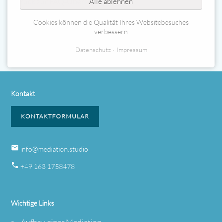
Zurück zur FAQ-Übersicht
Alle ablehnen
Cookies können die Qualität Ihres Websitebesuches
verbessern
Datenschutz
Impressum
Kontakt
KONTAKTFORMULAR
email
info@mediation.studio
phone
+49 163 1758478
Wichtige Links