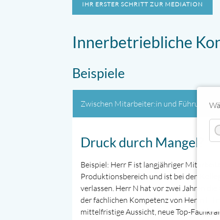
IHR ERSTER SCHRITT ZUR MEDIATION
Innerbetriebliche Kon
Beispiele
Zwischen Mitarbeiter:in und Führungskra
Wäh
Druck durch Mangel?
Beispiel: Herr F ist langjähriger Mitarbeit
Produktionsbereich und ist bei den Kolleg
verlassen. Herr N hat vor zwei Jahren d
der fachlichen Kompetenz von Herrn F. 
mittelfristige Aussicht, neue Top-Fachkräf