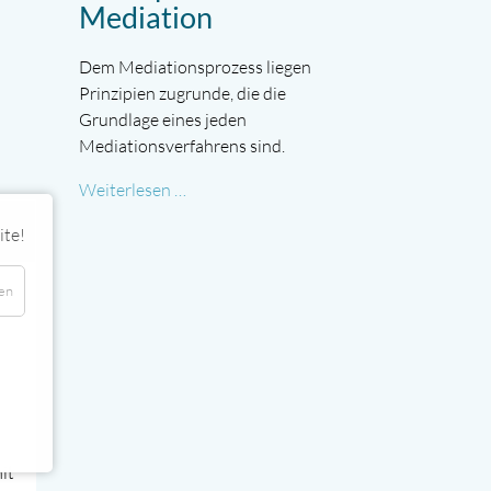
Mediation
Dem Mediationsprozess liegen
Prinzipien zugrunde, die die
Grundlage eines jeden
Mediationsverfahrens sind.
Prinzipien
Weiterlesen …
der
ite!
Mediation
en
it