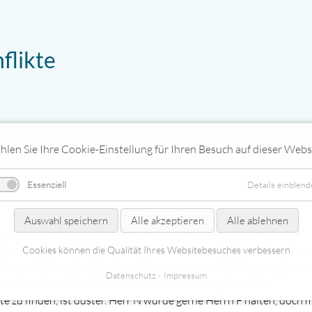
flikte
ft
len Sie Ihre Cookie-Einstellung für Ihren Besuch auf dieser Webs
Essenziell
Details einblend
Auswahl speichern
Alle akzeptieren
Alle ablehnen
er in der Produktion. Seit mehreren Jahren leitet er einen kleinen
:innen akzeptiert. Fachlich kann man sich zu 100 Prozent auf ihn
Cookies können die Qualität Ihres Websitebesuches verbessern
ie Gesamtleitung der Abteilung übernommen und ist überzeugt von
Datenschutz
Impressum
Im Unternehmen besteht akuter Fachkräftemangel und die
te zu finden, ist düster. Herr N würde gerne Herrn F halten, doch m