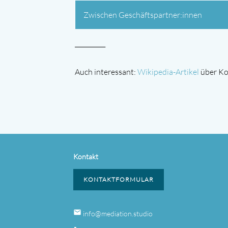
Zwischen Geschäftspartner:innen
__________
Auch interessant:
Wikipedia-Artikel
über Ko
Kontakt
KONTAKTFORMULAR
email
info@mediation.studio