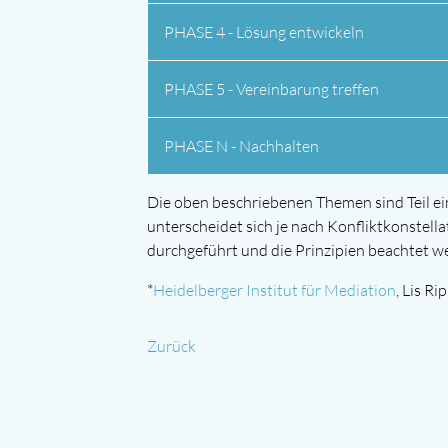
PHASE 4 - Lösung entwickeln
PHASE 5 - Vereinbarung treffen
PHASE N - Nachhalten
Die oben beschriebenen Themen sind Teil ei
unterscheidet sich je nach Konfliktkonstell
durchgeführt und die Prinzipien beachtet we
*
Heidelberger Institut für Mediation
, Lis Ri
Zurück