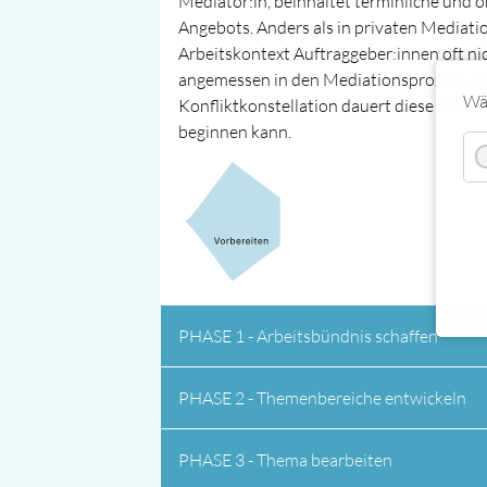
Mediator:in, beinhaltet terminliche und 
Angebots. Anders als in privaten Mediati
Arbeitskontext Auftraggeber:innen oft nic
angemessen in den Mediationsprozess einz
Wäh
Konfliktkonstellation dauert diese Phase
beginnen kann.
PHASE 1 - Arbeitsbündnis schaffen
PHASE 2 - Themenbereiche entwickeln
PHASE 3 - Thema bearbeiten