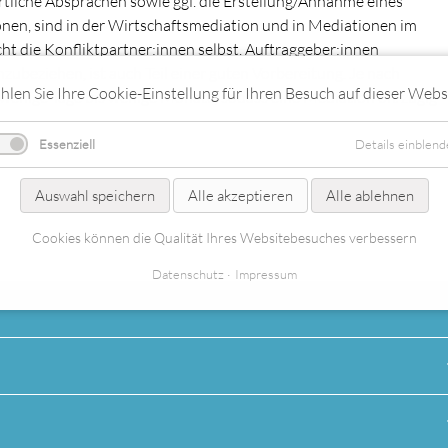
örtliche Absprachen sowie ggf. die Erstellung/Annahme eines
onen, sind in der Wirtschaftsmediation und in Mediationen im
ht die Konfliktpartner:innen selbst. Auftraggeber:innen
ubeziehen, ist auch Teil einer guten Vorbereitung. Je nach
len Sie Ihre Cookie-Einstellung für Ihren Besuch auf dieser Webs
 wenige Tage bis wenige Monate, sodass eine Mediation oft zügig
Essenziell
Details einblend
Auswahl speichern
Alle akzeptieren
Alle ablehnen
Cookies können die Qualität Ihres Websitebesuches verbessern
Datenschutz
Impressum